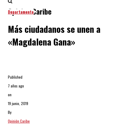
Opinion Caribe
Departamento
Más ciudadanos se unen a
«Magdalena Gana»
Published
7 años ago
on
19 junio, 2019
By
Opinión Caribe