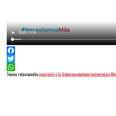
Facebook
Twitter
Temas relacionados:
aspirante a la Gobernación
departamento
Luis Mi
WhatsApp