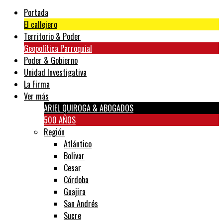
Portada
El callejero
Territorio & Poder
Geopolítica Parroquial
Poder & Gobierno
Unidad Investigativa
La Firma
Ver más
ARIEL QUIROGA & ABOGADOS
500 AÑOS
Región
Atlántico
Bolivar
Cesar
Córdoba
Guajira
San Andrés
Sucre