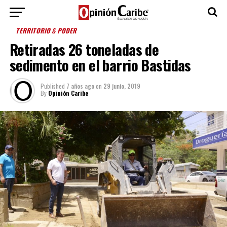
TERRITORIO & PODER
Retiradas 26 toneladas de
sedimento en el barrio Bastidas
Published
7 años ago
on
29 junio, 2019
By
Opinión Caribe