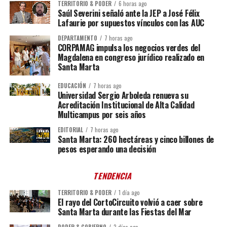
TERRITORIO & PODER
6 horas ago
Saúl Severini señaló ante la JEP a José Félix
Lafaurie por supuestos vínculos con las AUC
DEPARTAMENTO
7 horas ago
CORPAMAG impulsa los negocios verdes del
Magdalena en congreso jurídico realizado en
Santa Marta
EDUCACIÓN
7 horas ago
Universidad Sergio Arboleda renueva su
Acreditación Institucional de Alta Calidad
Multicampus por seis años
EDITORIAL
7 horas ago
Santa Marta: 260 hectáreas y cinco billones de
pesos esperando una decisión
TENDENCIA
TERRITORIO & PODER
1 día ago
El rayo del CortoCircuito volvió a caer sobre
Santa Marta durante las Fiestas del Mar
PODER & GOBIERNO
2 días ago