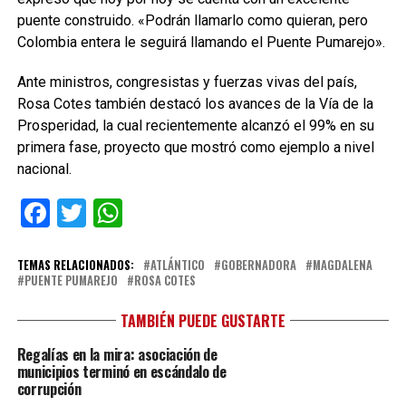
puente construido. «Podrán llamarlo como quieran, pero
Colombia entera le seguirá llamando el Puente Pumarejo».
Ante ministros, congresistas y fuerzas vivas del país,
Rosa Cotes también destacó los avances de la Vía de la
Prosperidad, la cual recientemente alcanzó el 99% en su
primera fase, proyecto que mostró como ejemplo a nivel
nacional.
Facebook
Twitter
WhatsApp
TEMAS RELACIONADOS:
ATLÁNTICO
GOBERNADORA
MAGDALENA
PUENTE PUMAREJO
ROSA COTES
TAMBIÉN PUEDE GUSTARTE
Regalías en la mira: asociación de
municipios terminó en escándalo de
corrupción