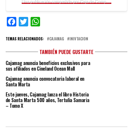
Una publicación compartida por Caja de Compensación Familiar (@cajamag.oficial)
Facebook
Twitter
WhatsApp
TEMAS RELACIONADOS:
CAJAMAG
INIVTACION
TAMBIÉN PUEDE GUSTARTE
Cajamag anuncia beneficios exclusivos para
sus afiliados en Cineland Ocean Mall
Cajamag anuncia convocatoria laboral en
Santa Marta
Este jueves, Cajamag lanza el libro Historia
de Santa Marta 500 años, Tertulia Samaria
– Tomo X