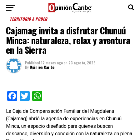
TERRITORIO & PODER
Cajamag invita a disfrutar Chunuú
Minca: naturaleza, relax y aventura
en la Sierra
Published
12 meses ago
on
23 agosto, 2025
By
Opinión Caribe
Facebook
Twitter
WhatsApp
La Caja de Compensación Familiar del Magdalena
(Cajamag) abrió la agenda de experiencias en Chunuú
Minca, un espacio diseñado para quienes buscan
descanso, diversión y conexión con la naturaleza en plena