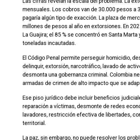
Las cifras revelan la escala del problema. La ex
mensuales. Los cobros van de 30.000 pesos a 30
pagaría algún tipo de exacción. La plaza de me
millones de pesos al año en extorsiones. En 20
La Guajira; el 85 % se concentró en Santa Marta y
toneladas incautadas.
El Código Penal permite perseguir homicidio, de
delinquir, extorsión, narcotráfico, lavado de ac
desmonta una gobernanza criminal. Colombia ne
armadas de crimen de alto impacto que se adap
Ese piso jurídico debe incluir beneficios judici
reparación a víctimas, desmonte de redes econó
lavadores, restricción efectiva de libertades, c
territorial.
La paz, sin embargo, no puede resolver los prob