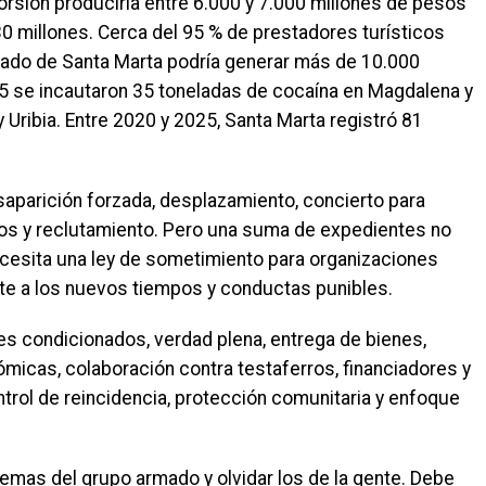
torsión produciría entre 6.000 y 7.000 millones de pesos
 millones. Cerca del 95 % de prestadores turísticos
rcado de Santa Marta podría generar más de 10.000
25 se incautaron 35 toneladas de cocaína en Magdalena y
 Uribia. Entre 2020 y 2025, Santa Marta registró 81
saparición forzada, desplazamiento, concierto para
tivos y reclutamiento. Pero una suma de expedientes no
cesita una ley de sometimiento para organizaciones
te a los nuevos tiempos y conductas punibles.
ales condicionados, verdad plena, entrega de bienes,
micas, colaboración contra testaferros, financiadores y
ontrol de reincidencia, protección comunitaria y enfoque
lemas del grupo armado y olvidar los de la gente. Debe