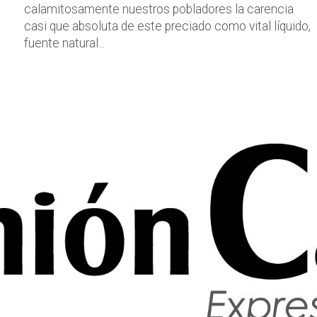
calamitosamente nuestros pobladores la carencia
casi que absoluta de este preciado como vital líquido,
fuente natural...