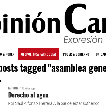
O & PODER
GEOPOLÍTICA PARROQUIAL
PODER & GOBIERNO
UNIDAD
 posts tagged "asamblea gene
LA FIRMA
10 años ago
Derecho al agua
Por Saúl Alfonso Herrera A la par de estar sufriendo