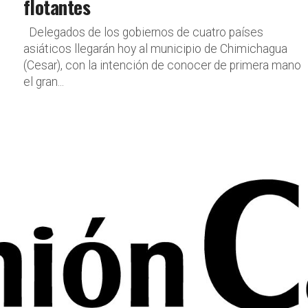
flotantes
Delegados de los gobiernos de cuatro países
asiáticos llegarán hoy al municipio de Chimichagua
(Cesar), con la intención de conocer de primera mano
el gran...