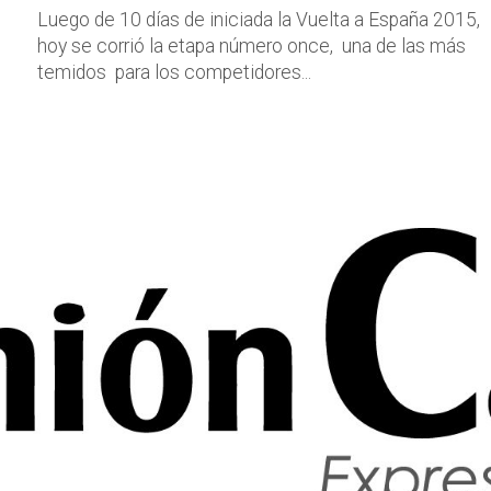
Luego de 10 días de iniciada la Vuelta a España 2015,
hoy se corrió la etapa número once, una de las más
temidos para los competidores...