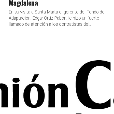
Magdalena
En su visita a Santa Marta el gerente del Fondo de
Adaptación, Edgar Ortiz Pabón, le hizo un fuerte
llamado de atención a los contratistas del...