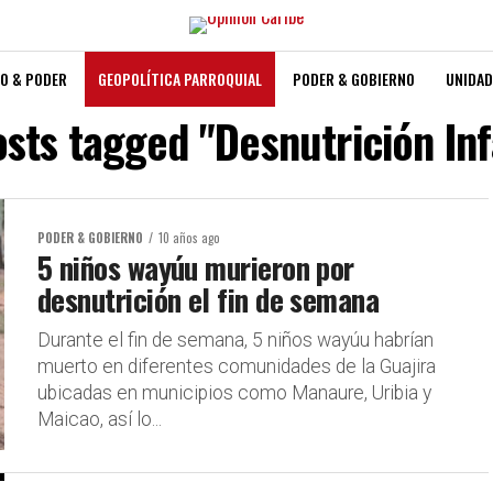
O & PODER
GEOPOLÍTICA PARROQUIAL
PODER & GOBIERNO
UNIDAD
osts tagged "Desnutrición Inf
PODER & GOBIERNO
10 años ago
5 niños wayúu murieron por
desnutrición el fin de semana
Durante el fin de semana, 5 niños wayúu habrían
muerto en diferentes comunidades de la Guajira
ubicadas en municipios como Manaure, Uribia y
Maicao, así lo...