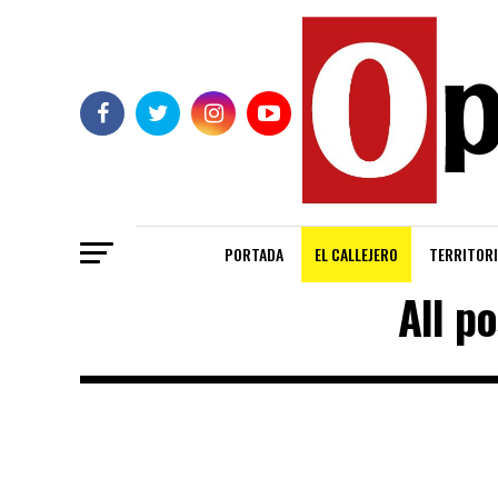
PORTADA
EL CALLEJERO
TERRITORI
All p