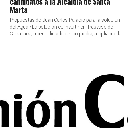
candidatos a la Alcaldía de Santa
Marta
Propuestas de Juan Carlos Palacio para la solución
del Agua «La solución es invertir en Trasvase de
Gucahaca, traer el líquido del río piedra, ampliando la...