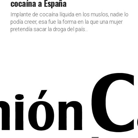
cocaína a España
Implante de cocaína líquida en los muslos, nadie lo
podía creer, esa fue la forma en la que una mujer
pretendía sacar la droga del país...