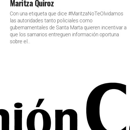
Maritza Quiroz
Con una etiqueta que dice #MaritzaNoTeOlvidamos
las autoridades tanto policiales como
gubernamentales de Santa Marta quieren incentivar a
que los samarios entreguen información oportuna
sobre el...