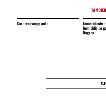
TAMBIÉN
Carnaval sangriento
Incertidumbre 
homicidio de g
Negros
CLI