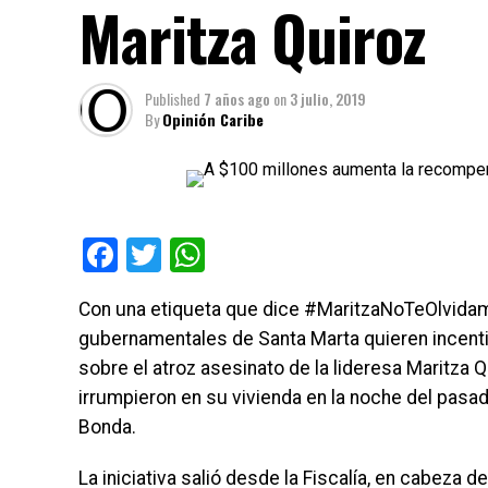
Maritza Quiroz
Published
7 años ago
on
3 julio, 2019
By
Opinión Caribe
Facebook
Twitter
WhatsApp
Con una etiqueta que dice #MaritzaNoTeOlvidam
gubernamentales de Santa Marta quieren incenti
sobre el atroz asesinato de la lideresa Maritza Q
irrumpieron en su vivienda en la noche del pasad
Bonda.
La iniciativa salió desde la Fiscalía, en cabeza 