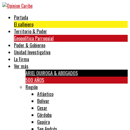
Portada
El callejero
Territorio & Poder
Geopolítica Parroquial
Poder & Gobierno
Unidad Investigativa
La Firma
Ver más
ARIEL QUIROGA & ABOGADOS
500 AÑOS
Región
Atlántico
Bolivar
Cesar
Córdoba
Guajira
San Andrés