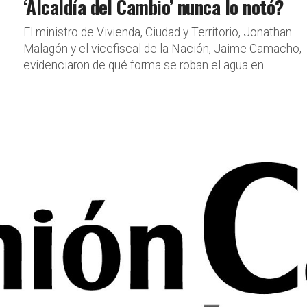
‘Alcaldía del Cambio’ nunca lo notó?
El ministro de Vivienda, Ciudad y Territorio, Jonathan
Malagón y el vicefiscal de la Nación, Jaime Camacho,
evidenciaron de qué forma se roban el agua en...