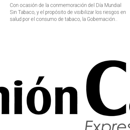
Con ocasión de la conmemoración del Día Mundial
Sin Tabaco, y el propósito de visibilizar los riesgos en
salud por el consumo de tabaco, la Gobernación...