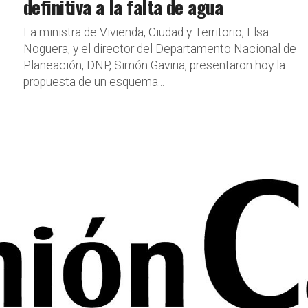
definitiva a la falta de agua
La ministra de Vivienda, Ciudad y Territorio, Elsa
Noguera, y el director del Departamento Nacional de
Planeación, DNP, Simón Gaviria, presentaron hoy la
propuesta de un esquema...