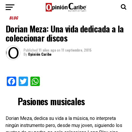
BLOG
Dorian Meza: Una vida dedicada a la
coleccionar discos
Published
11 años ago
on
11 septiembre, 2015
By
Opinión Caribe
Facebook
Twitter
WhatsApp
Pasiones musicales
Dorian Meza, dedica su vida a la música, no interpreta
ningún instrumento pero, desde muy joven, siguiendo los