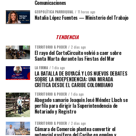
Comunicaciones
GEOPOLÍTICA PARROQUIAL
11 horas ago
Natalia López Fuentes — Ministerio del Trabajo
TENDENCIA
TERRITORIO & PODER
2 días ago
El rayo del CortoCircuito volvió a caer sobre
Santa Marta durante las Fiestas del Mar
LA FIRMA
1 día ago
LA BATALLA DE BOYACÁ Y LOS NUEVOS DEBATES
SOBRE LA INDEPENDENCIA: UNA MIRADA
CRÍTICA DESDE EL CARIBE COLOMBIANO
TERRITORIO & PODER
1 día ago
Abogado samario Joaquín José Méndez Llach se
perfila para dirigir la Superintendencia de
Notariado y Registro
TERRITORIO & PODER
2 días ago
Cámara de Comercio plantea convertir el
potencial gasífero del Caribe en empleo y