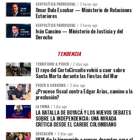
GEOPOLÍTICA PARROQUIAL
3 horas ago
Omar Bula Escobar — Ministerio de Relaciones
Exteriores
GEOPOLÍTICA PARROQUIAL
3 horas ago
Iván Cancino — Ministerio de Justicia y del
Derecho
TENDENCIA
TERRITORIO & PODER
2 días ago
El rayo del CortoCircuito volvió a caer sobre
Santa Marta durante las Fiestas del Mar
PODER & GOBIERNO
3 días ago
¿Proceso fiscal contra Edgar Arias, camino a la
preclusión?
LA FIRMA
1 día ago
LA BATALLA DE BOYACÁ Y LOS NUEVOS DEBATES
SOBRE LA INDEPENDENCIA: UNA MIRADA
CRÍTICA DESDE EL CARIBE COLOMBIANO
EDUCACIÓN
3 días ago
USM dio la bienvenida a nuevos docentes para el