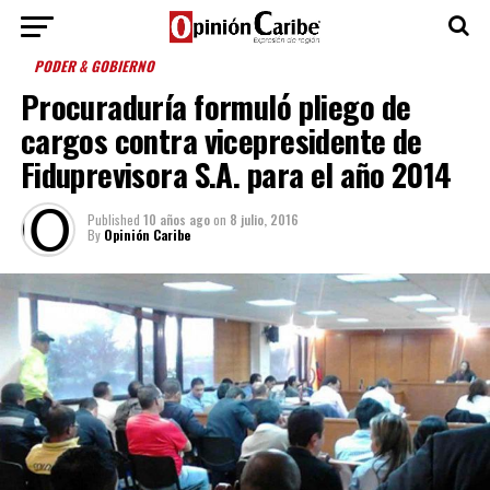
PODER & GOBIERNO
Procuraduría formuló pliego de
cargos contra vicepresidente de
Fiduprevisora S.A. para el año 2014
Published
10 años ago
on
8 julio, 2016
By
Opinión Caribe