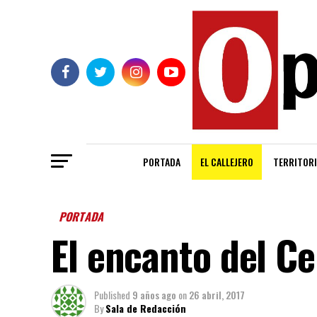
PORTADA
EL CALLEJERO
TERRITORI
PORTADA
El encanto del Ce
Published
9 años ago
on
26 abril, 2017
By
Sala de Redacción