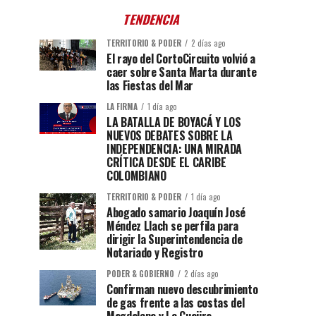
TENDENCIA
TERRITORIO & PODER
2 días ago
El rayo del CortoCircuito volvió a
caer sobre Santa Marta durante
las Fiestas del Mar
LA FIRMA
1 día ago
LA BATALLA DE BOYACÁ Y LOS
NUEVOS DEBATES SOBRE LA
INDEPENDENCIA: UNA MIRADA
CRÍTICA DESDE EL CARIBE
COLOMBIANO
TERRITORIO & PODER
1 día ago
Abogado samario Joaquín José
Méndez Llach se perfila para
dirigir la Superintendencia de
Notariado y Registro
PODER & GOBIERNO
2 días ago
Confirman nuevo descubrimiento
de gas frente a las costas del