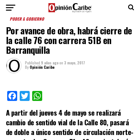
PODER & GOBIERNO
Por avance de obra, habrá cierre de
la calle 76 con carrera 51B en
Barranquilla
Published
9 años ago
on
3 mayo, 2017
By
Opinión Caribe
Facebook
Twitter
WhatsApp
A partir del jueves 4 de mayo se realizará
cambio de sentido vial de la Calle 80, pasará
de doble a único sentido de circulación norte-