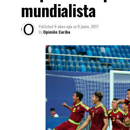
mundialista
Published
9 años ago
on
8 junio, 2017
By
Opinión Caribe