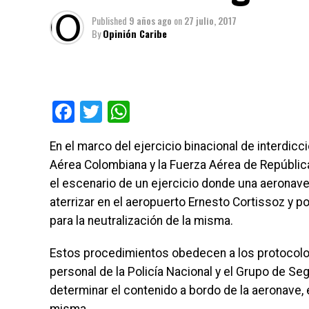
Published
9 años ago
on
27 julio, 2017
By
Opinión Caribe
Facebook
Twitter
WhatsApp
En el marco del ejercicio binacional de interdicc
Aérea Colombiana y la Fuerza Aérea de Repúbli
el escenario de un ejercicio donde una aeronav
aterrizar en el aeropuerto Ernesto Cortissoz y po
para la neutralización de la misma.
Estos procedimientos obedecen a los protocolos 
personal de la Policía Nacional y el Grupo de S
determinar el contenido a bordo de la aeronave, e