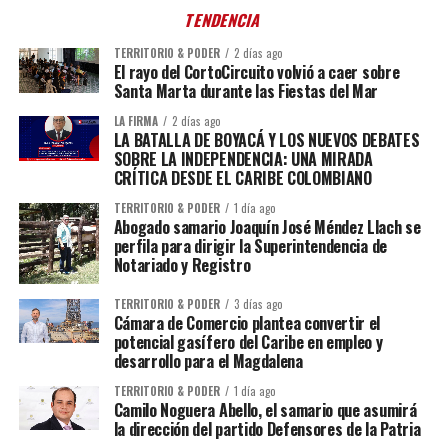
TENDENCIA
TERRITORIO & PODER
2 días ago
El rayo del CortoCircuito volvió a caer sobre
Santa Marta durante las Fiestas del Mar
LA FIRMA
2 días ago
LA BATALLA DE BOYACÁ Y LOS NUEVOS DEBATES
SOBRE LA INDEPENDENCIA: UNA MIRADA
CRÍTICA DESDE EL CARIBE COLOMBIANO
TERRITORIO & PODER
1 día ago
Abogado samario Joaquín José Méndez Llach se
perfila para dirigir la Superintendencia de
Notariado y Registro
TERRITORIO & PODER
3 días ago
Cámara de Comercio plantea convertir el
potencial gasífero del Caribe en empleo y
desarrollo para el Magdalena
TERRITORIO & PODER
1 día ago
Camilo Noguera Abello, el samario que asumirá
la dirección del partido Defensores de la Patria