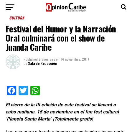
CULTURA
Festival del Humor y la Narración
Oral culminará con el show de
Juanda Caribe
Published
9 años ago
on
14 noviembre, 2017
By
Sala de Redacción
Facebook
Twitter
WhatsApp
El cierre de la III edición de este festival se llevará a
cabo mañana, 15 de noviembre en el fan fest cultural
‘Planeta Santa Marta’ ¡Totalmente gratis!
Los samarios y turistas tienen una invitación a hacer parte