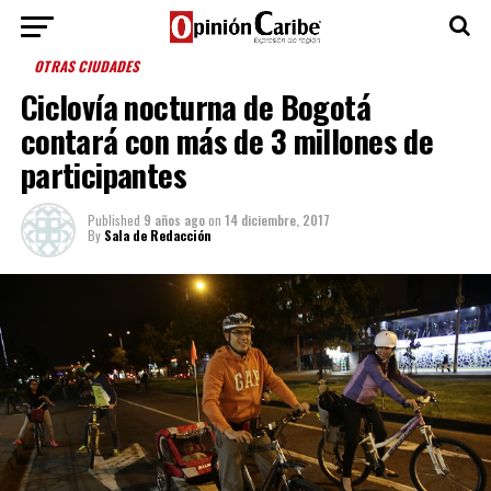
OTRAS CIUDADES
Ciclovía nocturna de Bogotá
contará con más de 3 millones de
participantes
Published
9 años ago
on
14 diciembre, 2017
By
Sala de Redacción