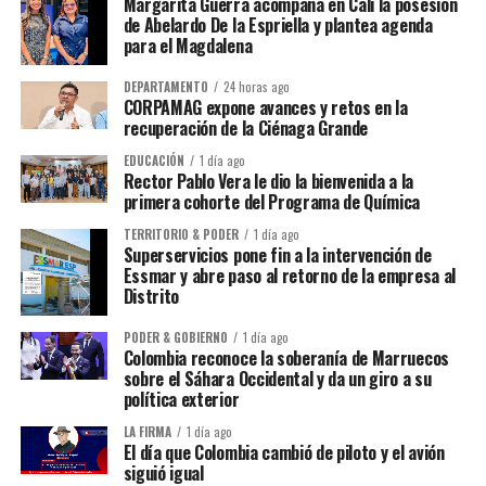
Margarita Guerra acompaña en Cali la posesión
de Abelardo De la Espriella y plantea agenda
para el Magdalena
DEPARTAMENTO
24 horas ago
CORPAMAG expone avances y retos en la
recuperación de la Ciénaga Grande
EDUCACIÓN
1 día ago
Rector Pablo Vera le dio la bienvenida a la
primera cohorte del Programa de Química
TERRITORIO & PODER
1 día ago
Superservicios pone fin a la intervención de
Essmar y abre paso al retorno de la empresa al
Distrito
PODER & GOBIERNO
1 día ago
Colombia reconoce la soberanía de Marruecos
sobre el Sáhara Occidental y da un giro a su
política exterior
LA FIRMA
1 día ago
El día que Colombia cambió de piloto y el avión
siguió igual