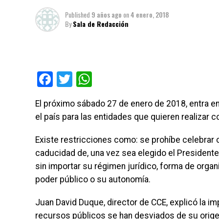
Published
9 años ago
on
4 enero, 2018
By
Sala de Redacción
Facebook
Twitter
WhatsApp
El próximo sábado 27 de enero de 2018, entra en
el país para las entidades que quieren realizar c
Existe restricciones como: se prohíbe celebrar 
caducidad de, una vez sea elegido el Presidente 
sin importar su régimen jurídico, forma de organ
poder público o su autonomía.
Juan David Duque, director de CCE, explicó la imp
recursos públicos se han desviados de su origen