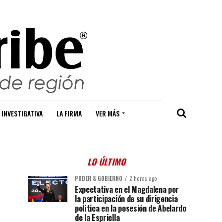
 INVESTIGATIVA
LA FIRMA
VER MÁS
LO ÚLTIMO
PODER & GOBIERNO
2 horas ago
Expectativa en el Magdalena por
la participación de su dirigencia
política en la posesión de Abelardo
de la Espriella