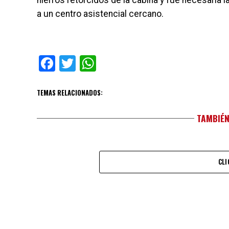
hierros retorcidos de la cabina y fue necesaria 
a un centro asistencial cercano.
Facebook
Twitter
WhatsApp
TEMAS RELACIONADOS:
TAMBIÉN
CLI