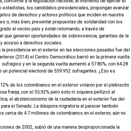
s, conforme a la legislación nacional, al momento de ejercer el
mo estadistas, los candidatos presidenciales, propongan avanzar
jetos de derechos y actores políticos que inciden en nuestra
des o, más bien, presentar propuestas de solidaridad con los
do al vecino país y están retornando, a través de
l que generen oportunidades de sobrevivencia, garantías de la
, y acceso a derechos sociales.
 la presidencia en el exterior en las elecciones pasadas fue del
nterior (2014) el Centro Democrático barrió en la primera vuelta
33 sufragios y en la segunda vuelta aumentó a 57.80%, con 64.28
 un potencial electoral de 559.952 sufragantes. ¿Eso es
12% de los colombianos en el exterior votaron por el plebiscito
esa franja, con el 55,92% pero esto ni siquiera pellizcó al
ica, el abstencionismo de la ciudadanía en el exterior fue del
ara el Senado. La diáspora migratoria al parecer también
s cerca de 4.7 millones de colombianos en el exterior, aún no
lecciones de 2002, subió de una manera desproporcionada la