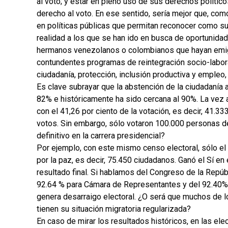
al voto; y estar en pleno uso de sus derechos político
derecho al voto. En ese sentido, sería mejor que, co
en políticas públicas que permitan reconocer como su
realidad a los que se han ido en busca de oportunida
hermanos venezolanos o colombianos que hayan emigra
contundentes programas de reintegración socio-labora
ciudadanía, protección, inclusión productiva y empleo
Es clave subrayar que la abstención de la ciudadanía a
82% e históricamente ha sido cercana al 90%. La vez a
con el 41,26 por ciento de la votación, es decir, 41.3
votos. Sin embargo, sólo votaron 100.000 personas de
definitivo en la carrera presidencial?
Por ejemplo, con este mismo censo electoral, sólo el 
por la paz, es decir, 75.450 ciudadanos. Ganó el Sí en 
resultado final. Si hablamos del Congreso de la Repúbl
92.64 % para Cámara de Representantes y del 92.40% p
genera desarraigo electoral. ¿O será que muchos de lo
tienen su situación migratoria regularizada?
En caso de mirar los resultados históricos, en las e