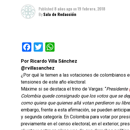
Published
8 años ago
on
19 febrero, 2018
By
Sala de Redacción
Facebook
Twitter
WhatsApp
Por Ricardo Villa Sánchez
@rvillasanchez
¿Por qué le temen a las votaciones de colombianos en
tensiones de este año electoral.
Máxime si se destaca el trino de Vargas: “
Presidente
Colombia quede consignado que los votos que se dep
como quiera que quienes allá votan perdieron su lib
embargo, frente a esta afirmación, se pueden anticip
y segunda categoría. En Colombia para votar por presid
previamente en el censo electoral, en el exterior; pre