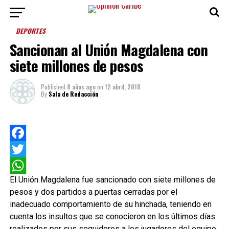
DEPORTES
Sancionan al Unión Magdalena con
siete millones de pesos
Published
8 años ago
on
12 abril, 2018
By
Sala de Redacción
Facebook
Twitter
El Unión Magdalena fue sancionado con siete millones de
WhatsApp
pesos y dos partidos a puertas cerradas por el
inadecuado comportamiento de su hinchada, teniendo en
cuenta los insultos que se conocieron en los últimos días
realizados por sus seguidores a los jugadores del equipo