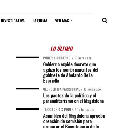
 INVESTIGATIVA
LA FIRMA
VER MÁS
LO ÚLTIMO
PODER & GOBIERNO
10 horas ago
Gobierno expide decreto que
agiliza los nombramientos del
gabinete de Abelardo De la
Espriella
GEOPOLÍTICA PARROQUIAL
10 horas ago
Los pactos de la política y el
paramilitarismo en el Magdalena
TERRITORIO & PODER
15 horas ago
Asamblea del Magdalena aprueba
creación de comisión para
preparar el Bicentenario de la