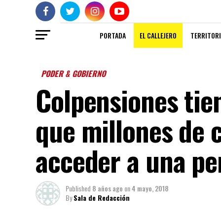
PORTADA
EL CALLEJERO
TERRITORI
PODER & GOBIERNO
Colpensiones tie
que millones de
acceder a una pe
Published
8 años ago
on
4 mayo, 2018
By
Sala de Redacción