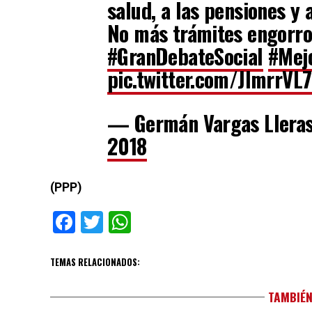
salud, a las pensiones y 
No más trámites engorro
#GranDebateSocial
#Mej
pic.twitter.com/JImrrVL
— Germán Vargas Llera
2018
(PPP)
Facebook
Twitter
WhatsApp
TEMAS RELACIONADOS:
TAMBIÉN