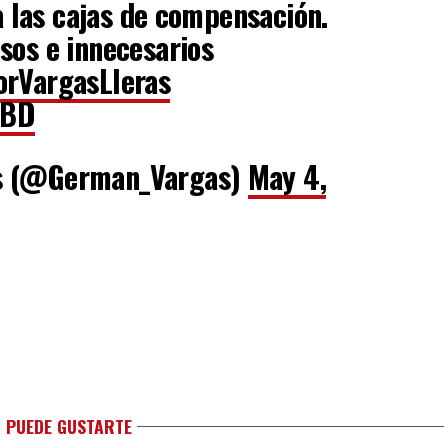
a las cajas de compensación.
sos e innecesarios
orVargasLleras
7BD
s (@German_Vargas)
May 4,
 PUEDE GUSTARTE