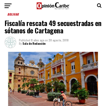
BOLIVAR
Fiscalía rescata 49 secuestradas en
sótanos de Cartagena
Published
8 años ago
on
20 agosto, 2018
By
Sala de Redacción