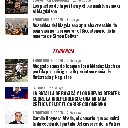
GEOPOLÍTICA PARROQUIAL
23 horas ago
Los pactos de la política y el paramilitarismo en
el Magdalena
TERRITORIO & PODER
1 día ago
Asamblea del Magdalena aprueba creación de
comisión para preparar el Bicentenario de la
muerte de Simón Bolívar
TENDENCIA
TERRITORIO & PODER
2 días ago
Abogado samario Joaquín José Méndez Llach se
perfila para dirigir la Superintendencia de
Notariado y Registro
LA FIRMA
2 días ago
LA BATALLA DE BOYACÁ Y LOS NUEVOS DEBATES
SOBRE LA INDEPENDENCIA: UNA MIRADA
CRÍTICA DESDE EL CARIBE COLOMBIANO
TERRITORIO & PODER
2 días ago
Camilo Noguera Abello, el samario que asumirá
la dirección del partido Defensores de la Patria