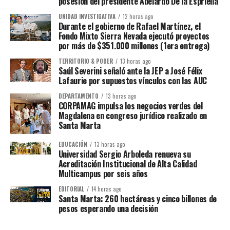
posesión del presidente Abelardo De la Espriella
UNIDAD INVESTIGATIVA
12 horas ago
Durante el gobierno de Rafael Martínez, el
Fondo Mixto Sierra Nevada ejecutó proyectos
por más de $351.000 millones (1era entrega)
TERRITORIO & PODER
13 horas ago
Saúl Severini señaló ante la JEP a José Félix
Lafaurie por supuestos vínculos con las AUC
DEPARTAMENTO
13 horas ago
CORPAMAG impulsa los negocios verdes del
Magdalena en congreso jurídico realizado en
Santa Marta
EDUCACIÓN
13 horas ago
Universidad Sergio Arboleda renueva su
Acreditación Institucional de Alta Calidad
Multicampus por seis años
EDITORIAL
14 horas ago
Santa Marta: 260 hectáreas y cinco billones de
pesos esperando una decisión