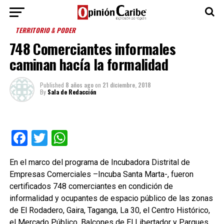
TERRITORIO & PODER
748 Comerciantes informales
caminan hacía la formalidad
Published
8 años ago
on
21 diciembre, 2018
By
Sala de Redacción
Facebook
Twitter
WhatsApp
En el marco del programa de Incubadora Distrital de
Empresas Comerciales –Incuba Santa Marta-, fueron
certificados 748 comerciantes en condición de
informalidad y ocupantes de espacio público de las zonas
de El Rodadero, Gaira, Taganga, La 30, el Centro Histórico,
el Mercado Público, Balcones de El Libertador y Parques