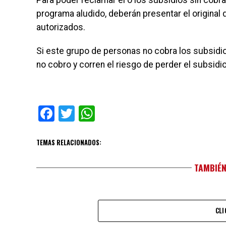
Para poder reclamar el o los subsidios sin cobra
programa aludido, deberán presentar el original
autorizados.
Si este grupo de personas no cobra los subsidi
no cobro y corren el riesgo de perder el subsid
Facebook
Twitter
WhatsApp
TEMAS RELACIONADOS:
TAMBIÉN
CLI