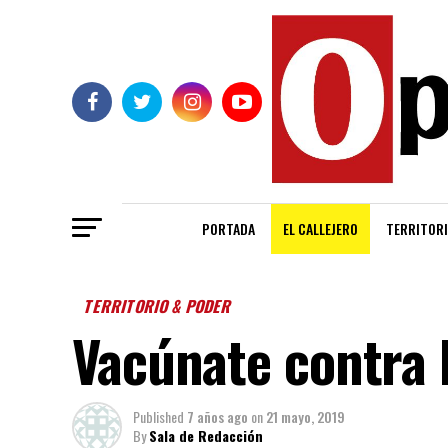
PORTADA
EL CALLEJERO
TERRITORI
TERRITORIO & PODER
Vacúnate contra 
Published
7 años ago
on
21 mayo, 2019
By
Sala de Redacción