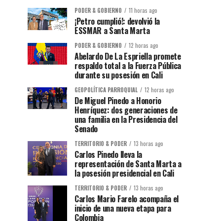
PODER & GOBIERNO
11 horas ago
¡Petro cumplió!: devolvió la
ESSMAR a Santa Marta
PODER & GOBIERNO
12 horas ago
Abelardo De La Espriella promete
respaldo total a la Fuerza Pública
durante su posesión en Cali
GEOPOLÍTICA PARROQUIAL
12 horas ago
De Miguel Pinedo a Honorio
Henríquez: dos generaciones de
una familia en la Presidencia del
Senado
TERRITORIO & PODER
13 horas ago
Carlos Pinedo lleva la
representación de Santa Marta a
la posesión presidencial en Cali
TERRITORIO & PODER
13 horas ago
Carlos Mario Farelo acompaña el
inicio de una nueva etapa para
Colombia