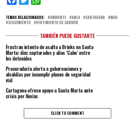
Facebook
Twitter
WhatsApp
TEMAS RELACIONADOS:
AMBIENTE
ANLA
CARTAGENA
MAR
SEGUIMIENTO
VERTIMIENTO DE CARBÓN
TAMBIÉN PUEDE GUSTARTE
Frustran intento de asalto a Brinks en Santa
Marta: diez capturados y alias ‘Cabe’ entre
los detenidos
Procuraduría alerta a gobernaciones y
alcaldías por incumplir planes de seguridad
vial
Cartagena ofrece apoyo a Santa Marta ante
crisis por lluvias
CLICK TO COMMENT