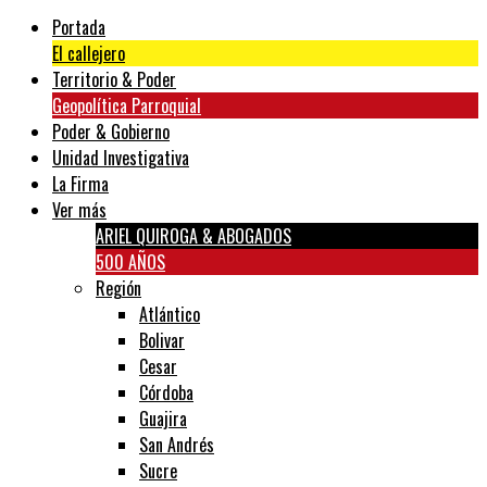
Portada
El callejero
Territorio & Poder
Geopolítica Parroquial
Poder & Gobierno
Unidad Investigativa
La Firma
Ver más
ARIEL QUIROGA & ABOGADOS
500 AÑOS
Región
Atlántico
Bolivar
Cesar
Córdoba
Guajira
San Andrés
Sucre