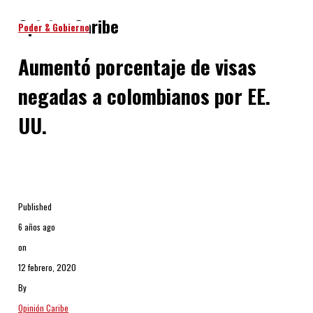
Opinion Caribe
Poder & Gobierno
Aumentó porcentaje de visas
negadas a colombianos por EE.
UU.
Published
6 años ago
on
12 febrero, 2020
By
Opinión Caribe