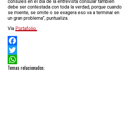
cónsules en el día de la entrevista consular también
debe ser contestada con toda la verdad, porque cuando
se miente, se omite o se exagera eso va a terminar en
un gran problema”, puntualiza.
Vía
Portafolio
Facebook
Twitter
Temas relacionados:
WhatsApp