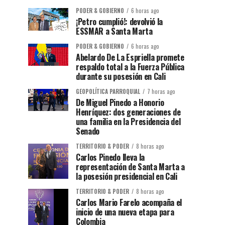
PODER & GOBIERNO
6 horas ago
¡Petro cumplió!: devolvió la
ESSMAR a Santa Marta
PODER & GOBIERNO
6 horas ago
Abelardo De La Espriella promete
respaldo total a la Fuerza Pública
durante su posesión en Cali
GEOPOLÍTICA PARROQUIAL
7 horas ago
De Miguel Pinedo a Honorio
Henríquez: dos generaciones de
una familia en la Presidencia del
Senado
TERRITORIO & PODER
8 horas ago
Carlos Pinedo lleva la
representación de Santa Marta a
la posesión presidencial en Cali
TERRITORIO & PODER
8 horas ago
Carlos Mario Farelo acompaña el
inicio de una nueva etapa para
Colombia