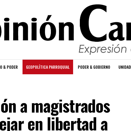
O & PODER
GEOPOLÍTICA PARROQUIAL
PODER & GOBIERNO
UNIDAD
ión a magistrados
jar en libertad a