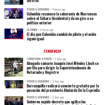
Distrito
PODER & GOBIERNO
4 horas ago
Colombia reconoce la soberanía de Marruecos
sobre el Sáhara Occidental y da un giro a su
política exterior
LA FIRMA
5 horas ago
El día que Colombia cambió de piloto y el avión
siguió igual
TENDENCIA
TERRITORIO & PODER
3 días ago
Abogado samario Joaquín José Méndez Llach se
perfila para dirigir la Superintendencia de
Notariado y Registro
PODER & GOBIERNO
3 días ago
Barranquilla realizará concierto gratuito por la
posesión del presidente Abelardo De la Espriella
PODER & GOBIERNO
2 días ago
Gobierno expide decreto que agiliza los