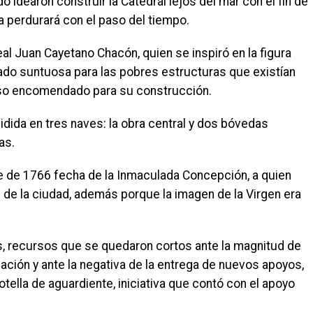
idearon construir la Catedral lejos del mar con el fin de
a perdurará con el paso del tiempo.
al Juan Cayetano Chacón, quien se inspiró en la figura
ado suntuosa para las pobres estructuras que existían
rso encomendado para su construcción.
idida en tres naves: la obra central y dos bóvedas
as.
re de 1766 fecha de la Inmaculada Concepción, a quien
al de la ciudad, además porque la imagen de la Virgen era
os, recursos que se quedaron cortos ante la magnitud de
nación y ante la negativa de la entrega de nuevos apoyos,
tella de aguardiente, iniciativa que contó con el apoyo