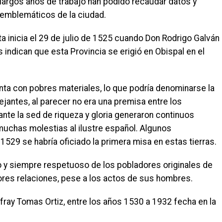
argos años de trabajo han podido recaudar datos y
emblemáticos de la ciudad.
ta inicia el 29 de julio de 1525 cuando Don Rodrigo Galván
indican que esta Provincia se erigió en Obispal en el
nta con pobres materiales, lo que podría denominarse la
mejantes, al parecer no era una premisa entre los
te la sed de riqueza y gloria generaron continuos
uchas molestias al ilustre español. Algunos
529 se habría oficiado la primera misa en estas tierras.
o y siempre respetuoso de los pobladores originales de
ores relaciones, pese a los actos de sus hombres.
fray Tomas Ortiz, entre los años 1530 a 1932 fecha en la