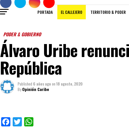
PORTADA
EL CALLEJERO
TERRITORIO & PODER
PODER & GOBIERNO
Álvaro Uribe renunci
República
Published
6 años ago
on
18 agosto, 2020
By
Opinión Caribe
Facebook
Twitter
WhatsApp