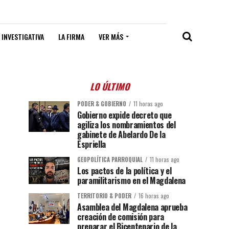
 INVESTIGATIVA
LA FIRMA
VER MÁS
LO ÚLTIMO
PODER & GOBIERNO
11 horas ago
Gobierno expide decreto que
agiliza los nombramientos del
gabinete de Abelardo De la
Espriella
GEOPOLÍTICA PARROQUIAL
11 horas ago
Los pactos de la política y el
paramilitarismo en el Magdalena
TERRITORIO & PODER
16 horas ago
Asamblea del Magdalena aprueba
creación de comisión para
preparar el Bicentenario de la