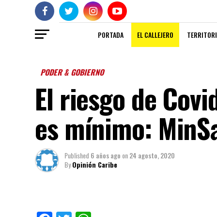
PORTADA
EL CALLEJERO
TERRITORI
PODER & GOBIERNO
El riesgo de Covi
es mínimo: MinS
Published
6 años ago
on
24 agosto, 2020
By
Opinión Caribe