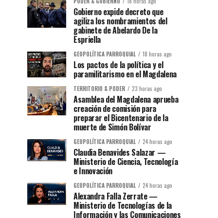
PODER & GOBIERNO
18 horas ago
Gobierno expide decreto que
agiliza los nombramientos del
gabinete de Abelardo De la
Espriella
GEOPOLÍTICA PARROQUIAL
18 horas ago
Los pactos de la política y el
paramilitarismo en el Magdalena
TERRITORIO & PODER
23 horas ago
Asamblea del Magdalena aprueba
creación de comisión para
preparar el Bicentenario de la
muerte de Simón Bolívar
GEOPOLÍTICA PARROQUIAL
24 horas ago
Claudia Benavides Salazar —
Ministerio de Ciencia, Tecnología
e Innovación
GEOPOLÍTICA PARROQUIAL
24 horas ago
Alexandra Falla Zerrate —
Ministerio de Tecnologías de la
Información y las Comunicaciones