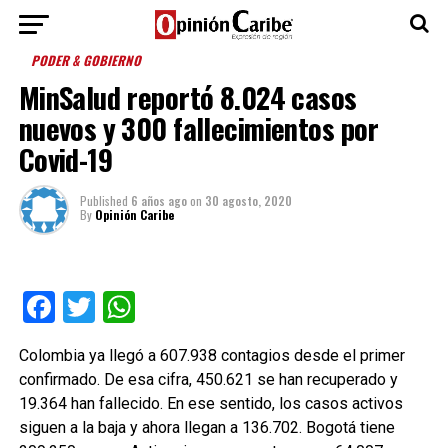
PODER & GOBIERNO
MinSalud reportó 8.024 casos
nuevos y 300 fallecimientos por
Covid-19
Published
6 años ago
on
30 agosto, 2020
By
Opinión Caribe
Facebook
Twitter
WhatsApp
Colombia ya llegó a 607.938 contagios desde el primer
confirmado. De esa cifra, 450.621 se han recuperado y
19.364 han fallecido. En ese sentido, los casos activos
siguen a la baja y ahora llegan a 136.702. Bogotá tiene